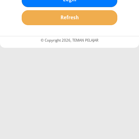
Refresh
© Copyright 2026, TEMAN PELAJAR