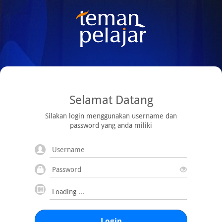
Selamat Datang
Silakan login menggunakan username dan
password yang anda miliki
Login