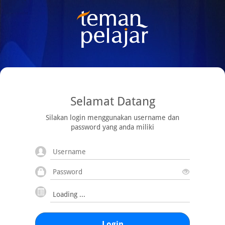
Selamat Datang
Silakan login menggunakan username dan
password yang anda miliki
Login